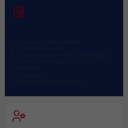
Nos prestations en tant que façadiers
Nettoyage / Démoussage
Enduits à projeter
Traitement anti-mousse / Hydrofuge
Isolation extérieure
Peinture
Couverture
Rénovation de colombage