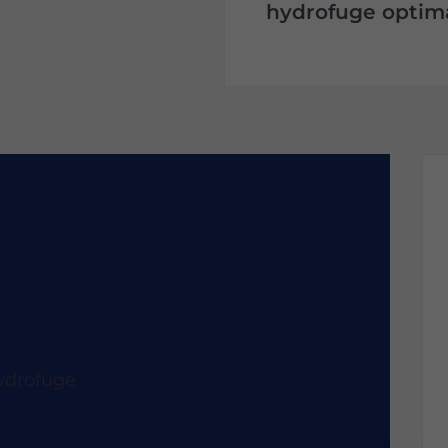
hydrofuge optima
çadiers
ydrofuge