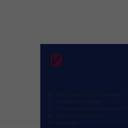
Nos prestations en tant que fa
Nettoyage / Démoussage
Enduits à projeter
Traitement anti-mousse / H
Isolation extérieure
Peinture