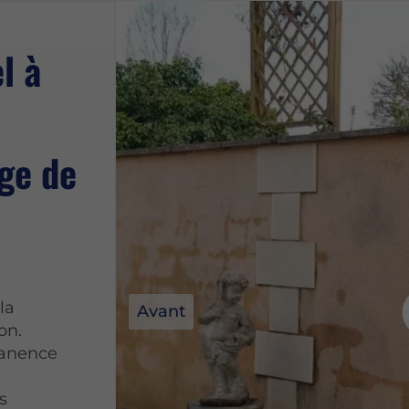
l à
ge de
la
Avant
on.
manence
s