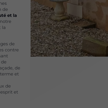
hes
n de
té et la
notre
 la
uges de
es contre
sant
 de
façade, de
 terme et
ux de
’esprit et