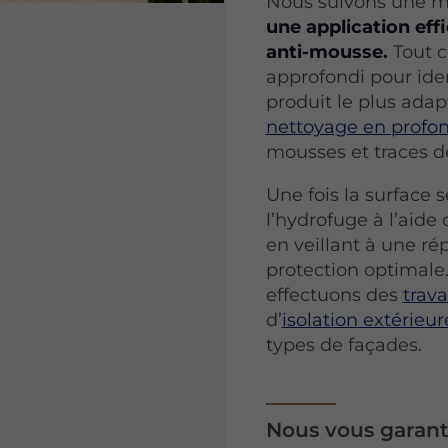
Nous suivons une m
une application ef
anti-mousse.
Tout 
approfondi pour ident
produit le plus ada
nettoyage en profo
mousses et traces de
Une fois la surface 
l’hydrofuge à l’aide
en veillant à une ré
protection optimale
effectuons des
trav
d’
isolation extérieur
types de façades.
Nous vous garant