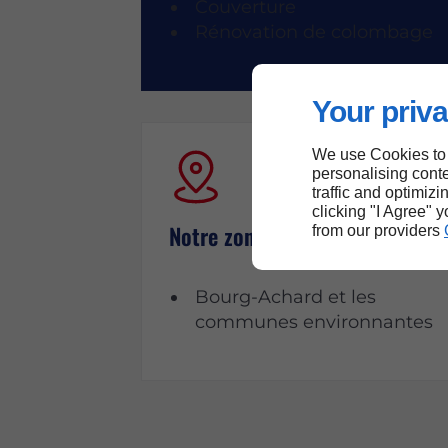
Couverture
Rénovation de colombage
Your priva
We use Cookies to
personalising conte
traffic and optimizi
clicking "I Agree" 
Notre zone d’intervention
from our providers
Bourg-Achard et les
communes environnantes